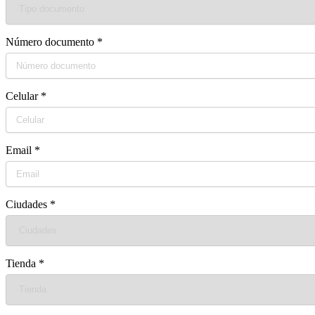
Número documento
*
Celular
*
Email
*
Ciudades
*
Tienda
*