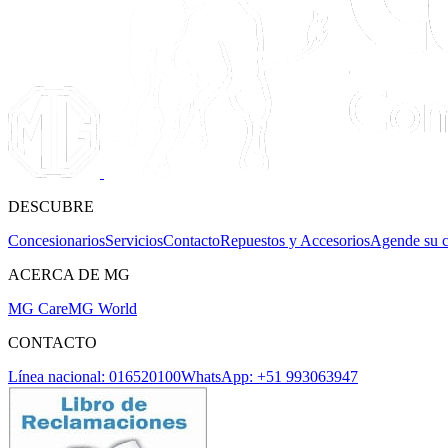
DESCUBRE
Concesionarios
Servicios
Contacto
Repuestos y Accesorios
Agende su c
ACERCA DE MG
MG Care
MG World
CONTACTO
Línea nacional: 016520100
WhatsApp: +51 993063947