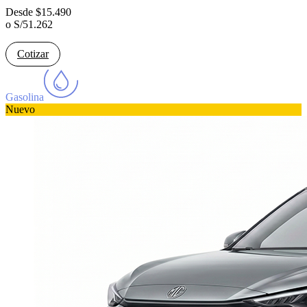
Desde
$
15.490
o
S/
51.262
Cotizar
Gasolina
Nuevo