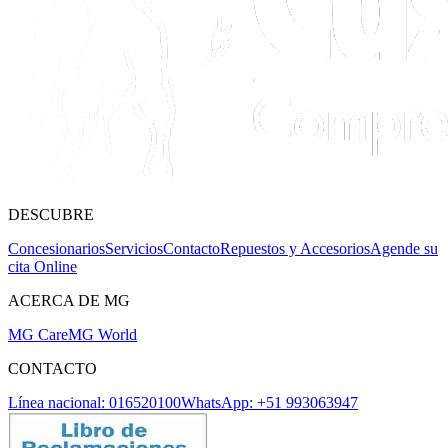
DESCUBRE
Concesionarios
Servicios
Contacto
Repuestos y Accesorios
Agende su
cita Online
ACERCA DE MG
MG Care
MG World
CONTACTO
Línea nacional: 016520100
WhatsApp: +51 993063947