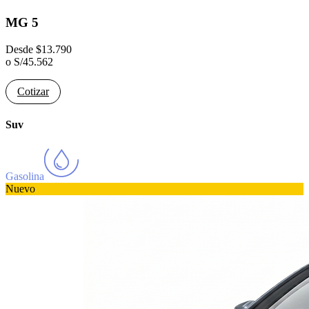
MG 5
Desde
$
13.790
o
S/
45.562
Cotizar
Suv
Gasolina
Nuevo