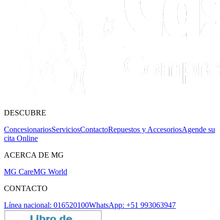
DESCUBRE
Concesionarios
Servicios
Contacto
Repuestos y Accesorios
Agende su
cita Online
ACERCA DE MG
MG Care
MG World
CONTACTO
Línea nacional: 016520100
WhatsApp: +51 993063947